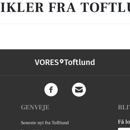
IKLER FRA TOFT
VORES
Toftlund
GENVEJE
BLI
Få l
Seneste nyt fra Toftlund