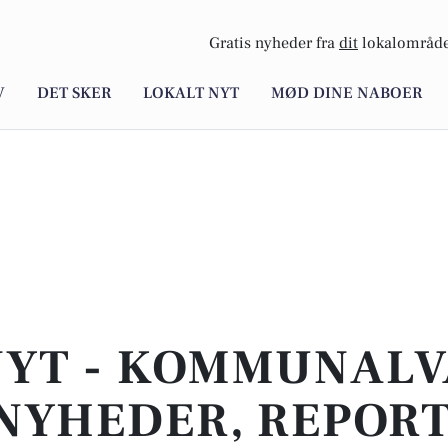
Gratis nyheder fra
dit
lokalområde
V
DET SKER
LOKALT NYT
MØD DINE NABOER
NYT - KOMMUNALVA
NYHEDER, REPOR