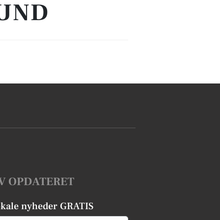
LUND
V OPDATERET
okale nyheder GRATIS