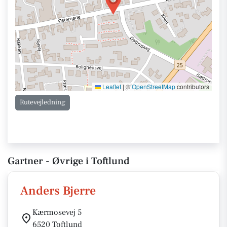
Leaflet
|
©
OpenStreetMap
contributors
Rutevejledning
Gartner - Øvrige i Toftlund
Anders Bjerre
Kærmosevej 5
6520 Toftlund