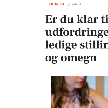
Er du klar til nye udfordringer? Her er 
ARTIKLER
Jobnyt
Er du klar t
udfordringe
ledige still
og omegn