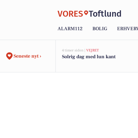
VORES
Toftlund
ALARM112
BOLIG
ERHVER
4 timer siden |
VEJRET
Seneste nyt ›
Solrig dag med lun kant