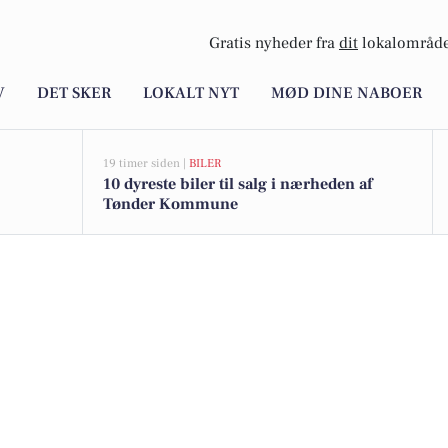
Gratis nyheder fra
dit
lokalområde
V
DET SKER
LOKALT NYT
MØD DINE NABOER
19 timer siden |
BILER
10 dyreste biler til salg i nærheden af
Tønder Kommune