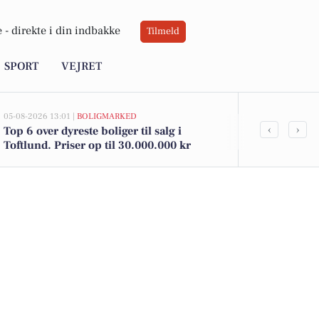
 -
direkte i din indbakke
Tilmeld
SPORT
VEJRET
05-08-2026 13:01 |
BOLIGMARKED
02-08-2026 16:0
‹
›
Top 6 over dyreste boliger til salg i
Toftlunds bed
Toftlund. Priser op til 30.000.000 kr
kun 39 kr. o