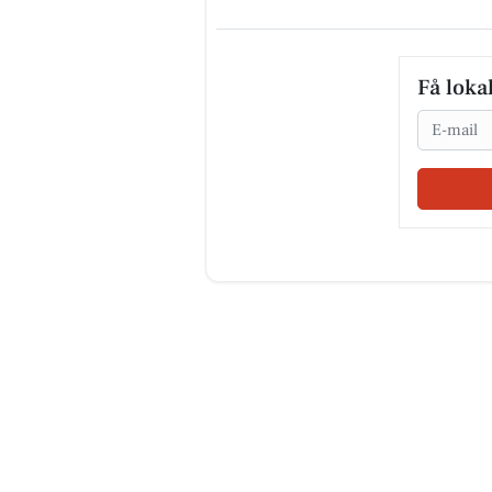
Få loka
Email