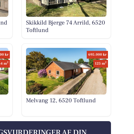
und
Skikkild Bjerge 74 Arrild, 6520
Toftlund
00 kr
695.000 kr
2
2
44 m
125 m
Melvang 12, 6520 Toftlund
LGSVURDERINGER AF DIN