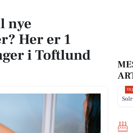
1 ledige stillinger i Toftlund og omegn
il nye
r? Her er 1
inger i Toftlund
ME
AR
VE
Solr