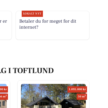
LOKALT NYT
r er
Betaler du for meget for dit
i
internet?
LG I TOFTLUND
00 kr
1.095.000 kr
2
2
66 m
50 m