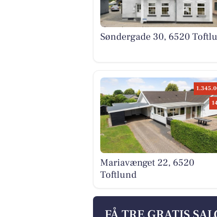
Søndergade 30, 6520 Toftl
1.345.0
1
Mariavænget 22, 6520
Toftlund
FÅ TRE GRATIS SA