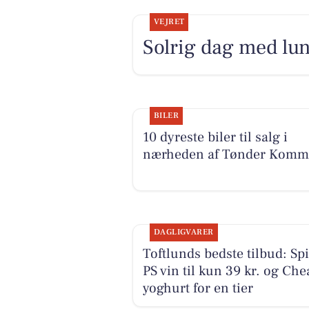
VEJRET
Solrig dag med lu
BILER
10 dyreste biler til salg i
nærheden af Tønder Kom
DAGLIGVARER
Toftlunds bedste tilbud: Sp
PS vin til kun 39 kr. og Che
yoghurt for en tier