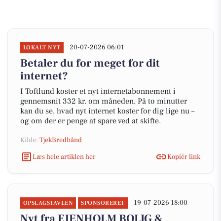
20-07-2026 06:01
LOKALT NYT
Betaler du for meget for dit
internet?
I Toftlund koster et nyt internetabonnement i
gennemsnit 332 kr. om måneden. På to minutter
kan du se, hvad nyt internet koster for dig lige nu –
og om der er penge at spare ved at skifte.
Kilde:
TjekBredbånd
Læs hele artiklen her
Kopiér link
19-07-2026 18:00
OPSLAGSTAVLEN
SPONSORERET
Nyt fra EJENHOLM BOLIG &