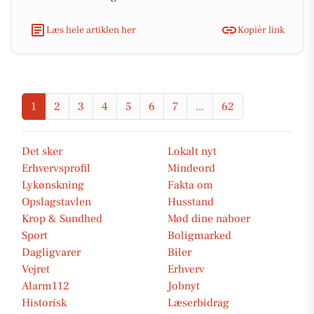
Læs hele artiklen her
Kopiér link
1
2
3
4
5
6
7
...
62
Det sker
Lokalt nyt
Erhvervsprofil
Mindeord
Lykønskning
Fakta om
Opslagstavlen
Husstand
Krop & Sundhed
Mød dine naboer
Sport
Boligmarked
Dagligvarer
Biler
Vejret
Erhverv
Alarm112
Jobnyt
Historisk
Læserbidrag