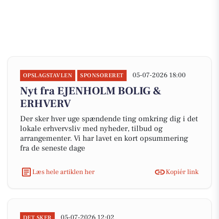
05-07-2026 18:00
OPSLAGSTAVLEN
SPONSORERET
Nyt fra EJENHOLM BOLIG &
ERHVERV
Der sker hver uge spændende ting omkring dig i det
lokale erhvervsliv med nyheder, tilbud og
arrangementer. Vi har lavet en kort opsummering
fra de seneste dage
Læs hele artiklen her
Kopiér link
05-07-2026 12:02
DET SKER