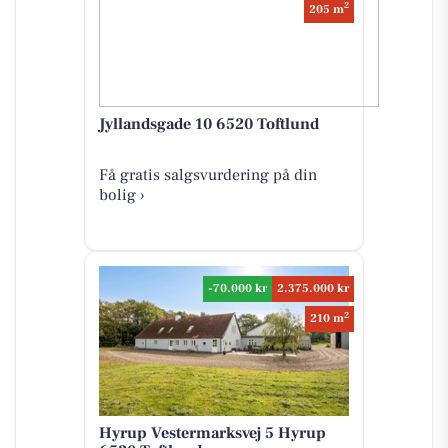
2
205 m
Jyllandsgade 10 6520 Toftlund
Få gratis salgsvurdering på din
bolig ›
-70.000 kr
2.375.000 kr
2
210 m
Hyrup Vestermarksvej 5 Hyrup