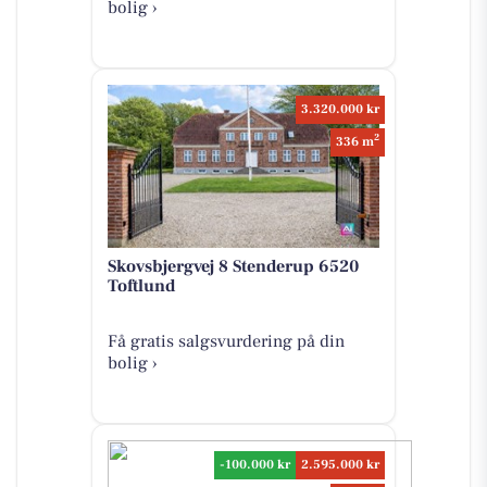
bolig ›
3.320.000 kr
2
336 m
Skovsbjergvej 8 Stenderup 6520
Toftlund
Få gratis salgsvurdering på din
bolig ›
-100.000 kr
2.595.000 kr