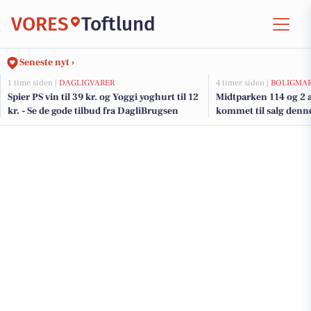
VORES
Toftlund
Seneste nyt ›
1 time siden |
DAGLIGVARER
4 timer siden |
BOLIGMA
Spier PS vin til 39 kr. og Yoggi yoghurt til 12
Midtparken 114 og 2 a
kr. - Se de gode tilbud fra DagliBrugsen
kommet til salg denne
boligerne her.