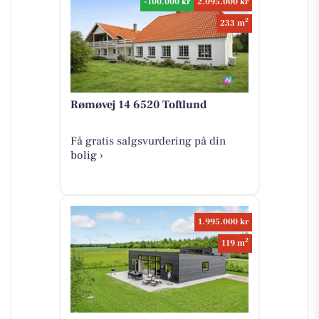
-100.000 kr
2.095.000 kr
2
233 m
Rømøvej 14 6520 Toftlund
Få gratis salgsvurdering på din
bolig ›
1.995.000 kr
2
119 m