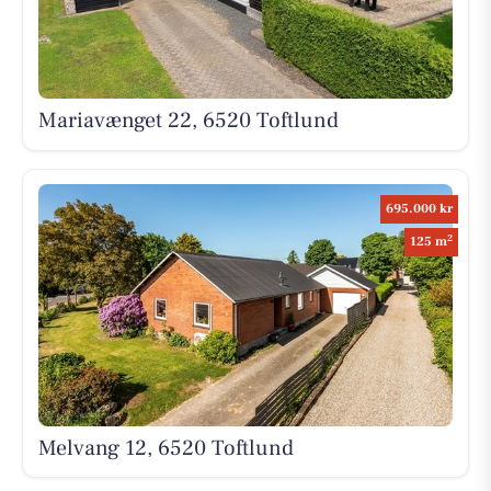
Mariavænget 22, 6520 Toftlund
695.000 kr
2
125 m
Melvang 12, 6520 Toftlund