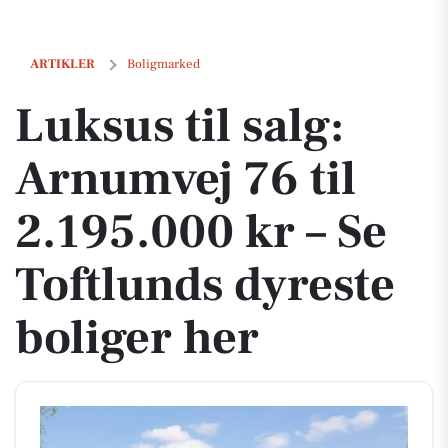
Luksus til salg: Arnumvej 76 til 2.195.000 kr – Se Toftlunds dyreste b
ARTIKLER
Boligmarked
Luksus til salg:
Arnumvej 76 til
2.195.000 kr – Se
Toftlunds dyreste
boliger her