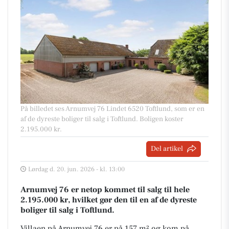
På billedet ses Arnumvej 76 Lindet 6520 Toftlund, som er en
af de dyreste boliger til salg i Toftlund. Boligen koster
2.195.000 kr.
Del artikel
Lørdag d. 20. jun. 2026 - kl. 13:00
Arnumvej 76 er netop kommet til salg til hele
2.195.000 kr, hvilket gør den til en af de dyreste
boliger til salg i Toftlund.
Villaen på Arnumvej 76 er på 157 m² og kom på