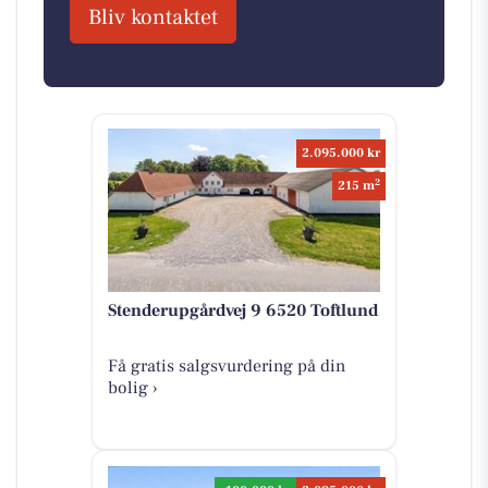
Bliv kontaktet
2.095.000 kr
2
215 m
Stenderupgårdvej 9 6520 Toftlund
Få gratis salgsvurdering på din
bolig ›