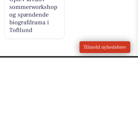
sommerworkshop
og spændende
biografdrama i
Toftlund
Tilmeld nyhedsbrev
VORES
Toftlund
OM VORES DIGITAL
Om os