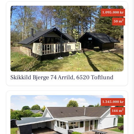
1.095.000 kr
2
50 m
Skikkild Bjerge 74 Arrild, 6520 Toftlund
1.345.000 kr
2
144 m