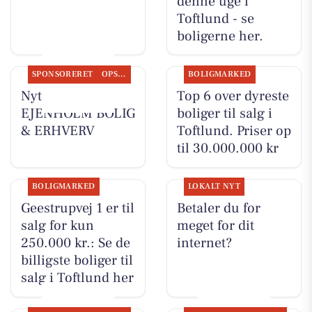
denne uge i
Toftlund - se
boligerne her.
SPONSORERET
OPSLAGSTAVLEN
BOLIGMARKED
Nyt fra
Top 6 over dyreste
EJENHOLM BOLIG
boliger til salg i
& ERHVERV
Toftlund. Priser op
til 30.000.000 kr
BOLIGMARKED
LOKALT NYT
Geestrupvej 1 er til
Betaler du for
salg for kun
meget for dit
250.000 kr.: Se de
internet?
billigste boliger til
salg i Toftlund her