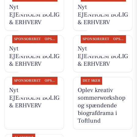
Nyt fra
Nyt fra
EJENHOLM BOLIG
EJENHOLM BOLIG
& ERHVERV
& ERHVERV
SPONSORERET
OPSLAGSTAVLEN
SPONSORERET
OPSLAGSTAVLEN
Nyt fra
Nyt fra
EJENHOLM BOLIG
EJENHOLM BOLIG
& ERHVERV
& ERHVERV
SPONSORERET
OPSLAGSTAVLEN
DET SKER
Nyt fra
Oplev kreativ
EJENHOLM BOLIG
sommerworkshop
& ERHVERV
og spændende
biografdrama i
Toftlund