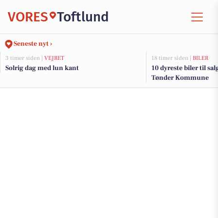
VORES
Toftlund
Seneste nyt ›
3 timer siden |
VEJRET
18 timer siden |
BILER
Solrig dag med lun kant
10 dyreste biler til sa
Tønder Kommune