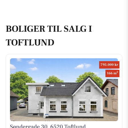
BOLIGER TIL SALG I
TOFTLUND
795.000 kr
2
166 m
Søndergade 30, 6520 Toftlund