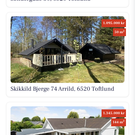
1.095.000 kr
2
50 m
Skikkild Bjerge 74 Arrild, 6520 Toftlund
1.345.000 kr
2
144 m