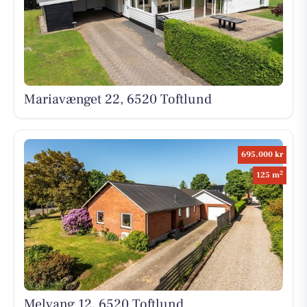
Mariavænget 22, 6520 Toftlund
695.000 kr
2
125 m
Melvang 12, 6520 Toftlund