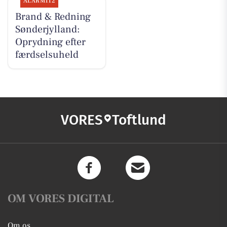
ALARM112
Brand & Redning
Sønderjylland:
Oprydning efter
færdselsuheld
VORES
Toftlund
OM VORES DIGITAL
Om os