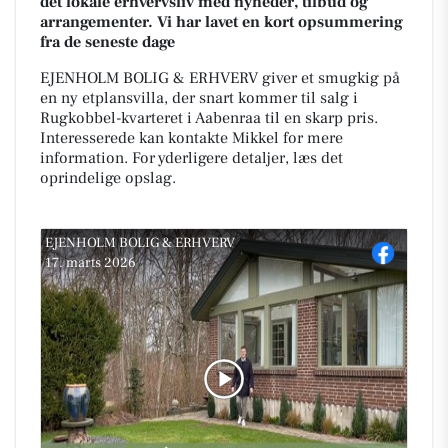
det lokale erhvervsliv med nyheder, tilbud og
arrangementer. Vi har lavet en kort opsummering
fra de seneste dage
EJENHOLM BOLIG & ERHVERV giver et smugkig på
en ny etplansvilla, der snart kommer til salg i
Rugkobbel-kvarteret i Aabenraa til en skarp pris.
Interesserede kan kontakte Mikkel for mere
information. For yderligere detaljer, læs det
oprindelige opslag.
EJENHOLM BOLIG & ERHVERV
17. marts 2026