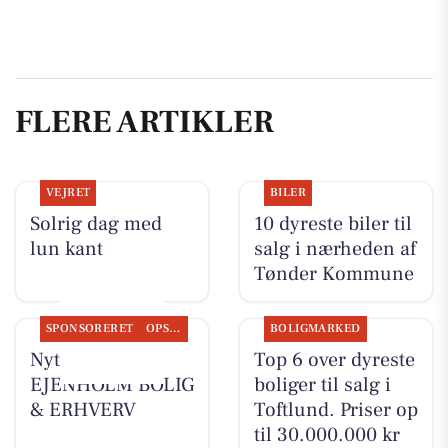
FLERE ARTIKLER
VEJRET
BILER
Solrig dag med
10 dyreste biler til
lun kant
salg i nærheden af
Tønder Kommune
SPONSORERET
OPSLAGSTAVLEN
BOLIGMARKED
Nyt fra
Top 6 over dyreste
EJENHOLM BOLIG
boliger til salg i
& ERHVERV
Toftlund. Priser op
til 30.000.000 kr