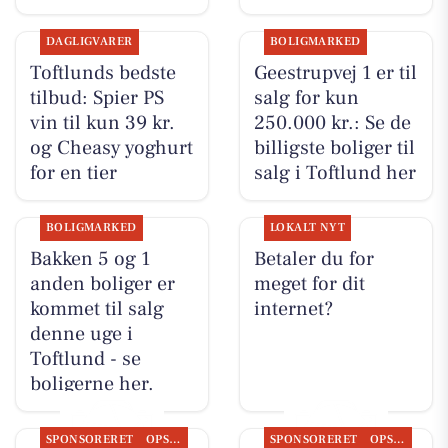
DAGLIGVARER
BOLIGMARKED
Toftlunds bedste
Geestrupvej 1 er til
tilbud: Spier PS
salg for kun
vin til kun 39 kr.
250.000 kr.: Se de
og Cheasy yoghurt
billigste boliger til
for en tier
salg i Toftlund her
BOLIGMARKED
LOKALT NYT
Bakken 5 og 1
Betaler du for
anden boliger er
meget for dit
kommet til salg
internet?
denne uge i
Toftlund - se
boligerne her.
SPONSORERET
OPSLAGSTAVLEN
SPONSORERET
OPSLAGSTAVLEN