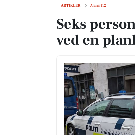
Seks personer er anholdt ved en planla
ARTIKLER
Alarm112
Seks person
ved en planl