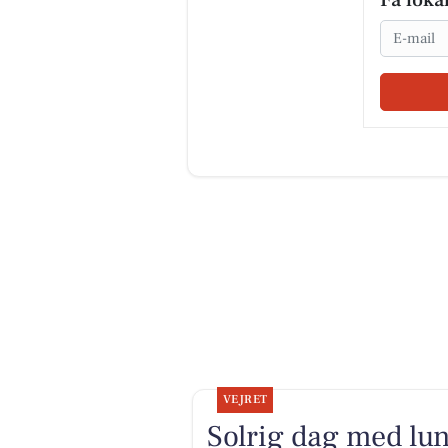
Få loka
Email
VEJRET
Solrig dag med lu