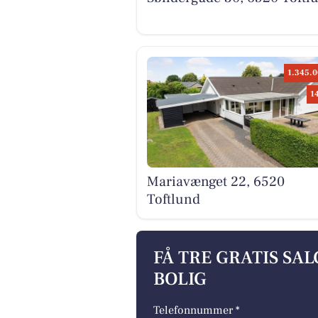
1.345.0
1
Mariavænget 22, 6520
Toftlund
FÅ TRE GRATIS SA
BOLIG
Telefonnummer *