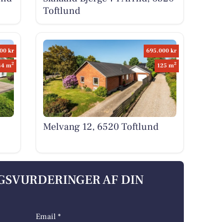
Toftlund
00 kr
695.000 kr
2
2
44 m
125 m
Melvang 12, 6520 Toftlund
LGSVURDERINGER AF DIN
Email *