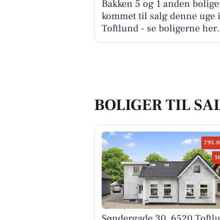
Bakken 5 og 1 anden bolige
kommet til salg denne uge 
Toftlund - se boligerne her.
BOLIGER TIL SA
795.0
1
Søndergade 30, 6520 Toftl