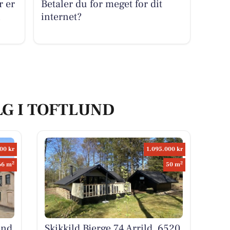
r er
Betaler du for meget for dit
i
internet?
LG I TOFTLUND
00 kr
1.095.000 kr
2
2
66 m
50 m
und
Skikkild Bjerge 74 Arrild, 6520