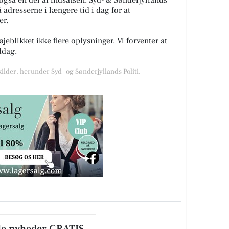
også en del af indsatsen. Syd- & Sønderjyllands
å adresserne i længere tid i dag for at
er.
øjeblikket ikke flere oplysninger. Vi forventer at
iddag.
kilder, herunder Syd- og Sønderjyllands Politi.