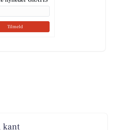
le nyheder GRATIS
Tilmeld
n kant