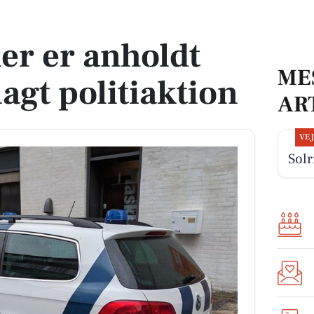
gt politiaktion
er er anholdt
ME
agt politiaktion
AR
VE
Solr