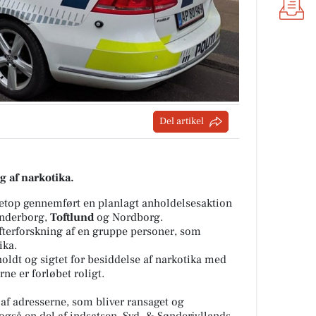
Del artikel
lg af narkotika.
 netop gennemført en planlagt anholdelsesaktion
ønderborg,
Toftlund
og Nordborg.
efterforskning af en gruppe personer, som
ika.
oldt og sigtet for besiddelse af narkotika med
ne er forløbet roligt.
re af adresserne, som bliver ransaget og