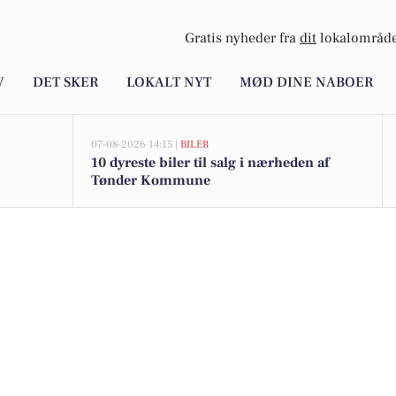
Gratis nyheder fra
dit
lokalområde
V
DET SKER
LOKALT NYT
MØD DINE NABOER
07-08-2026 14:15 |
BILER
10 dyreste biler til salg i nærheden af
Tønder Kommune