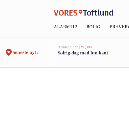
VORES
Toftlund
ALARM112
BOLIG
ERHVER
9 timer siden |
VEJRET
Seneste nyt ›
Solrig dag med lun kant