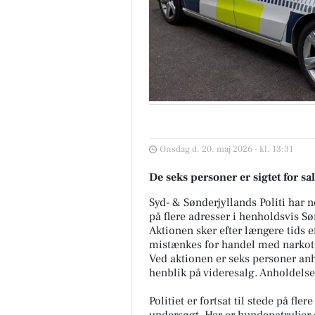
Onsdag d. 20. maj 2026 - kl. 13:31
De seks personer er sigtet for sa
Syd- & Sønderjyllands Politi har
på flere adresser i henholdsvis S
Aktionen sker efter længere tids 
mistænkes for handel med narkot
Ved aktionen er seks personer anh
henblik på videresalg. Anholdelser
Politiet er fortsat til stede på fle