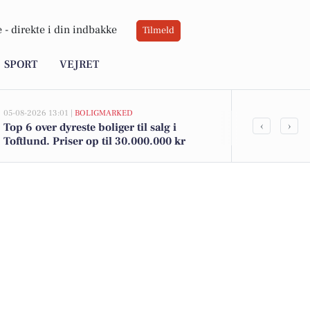
 -
direkte i din indbakke
Tilmeld
SPORT
VEJRET
05-08-2026 13:01 |
BOLIGMARKED
02-08-2026 16:0
‹
›
Top 6 over dyreste boliger til salg i
Toftlunds bed
Toftlund. Priser op til 30.000.000 kr
kun 39 kr. o