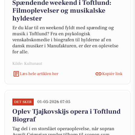
Spændende weekend i Toftlund:
Filmoplevelser og musikalske
hyldester
Er du klar til en weekend fyldt med spænding og
musik i Toftlund? Fra en psykologisk
venskabskomedie i biografen til hylderne af en
dansk musiker i Manufakturen, er der en oplevelse
for alle.
Kilde: Kultunaut
Læs hele artiklen her
Kopiér link
01-05-2026 07:05
DET SKER
Oplev Tjajkovskijs opera i Toftlund
Biograf
Tag del i en storslået operaoplevelse, når sopran
Asmik Grigorian vender tilbage til scenen som