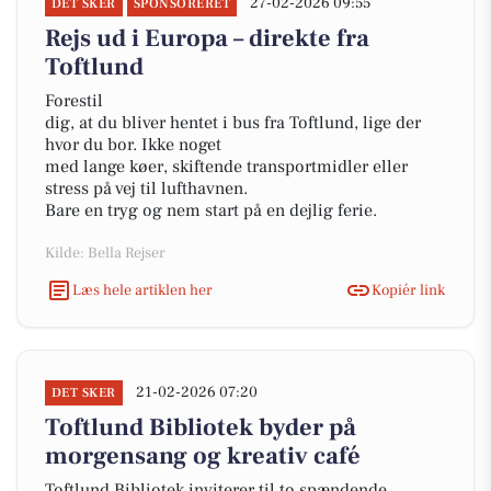
27-02-2026 09:55
DET SKER
SPONSORERET
Rejs ud i Europa – direkte fra
Toftlund
Forestil
dig, at du bliver hentet i bus fra Toftlund, lige der
hvor du bor. Ikke noget
med lange køer, skiftende transportmidler eller
stress på vej til lufthavnen.
Bare en tryg og nem start på en dejlig ferie.
Kilde: Bella Rejser
Læs hele artiklen her
Kopiér link
21-02-2026 07:20
DET SKER
Toftlund Bibliotek byder på
morgensang og kreativ café
Toftlund Bibliotek inviterer til to spændende