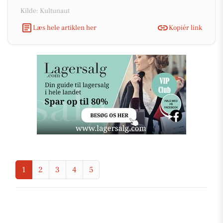
Kilde: Kultunaut
Læs hele artiklen her
Kopiér link
1
2
3
4
5