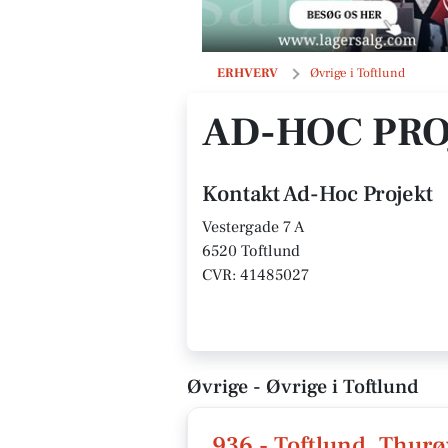
Ad-Hoc Projekt
ERHVERV
Øvrige i Toftlund
AD-HOC PRO
Kontakt Ad-Hoc Projekt
Vestergade 7 A
6520 Toftlund
CVR: 41485027
Øvrige - Øvrige i Toftlund
936 - Toftlund, Thurø