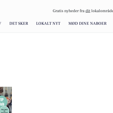
Gratis nyheder fra
dit
lokalområde
V
DET SKER
LOKALT NYT
MØD DINE NABOER