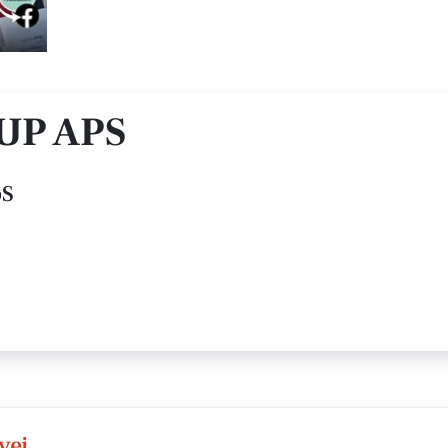
UP APS
pS
vej