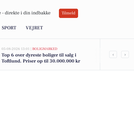
 -
direkte i din indbakke
Tilmeld
SPORT
VEJRET
05-08-2026 13:01 |
BOLIGMARKED
02-08-2026 16:0
‹
›
Top 6 over dyreste boliger til salg i
Toftlunds bed
Toftlund. Priser op til 30.000.000 kr
kun 39 kr. o