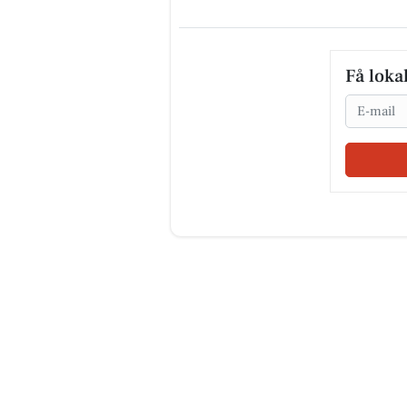
Få loka
Email