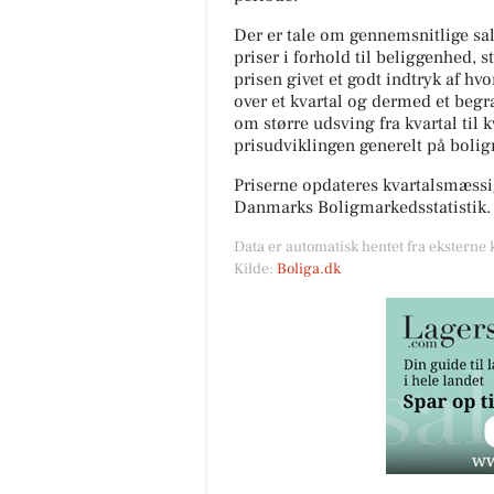
Der er tale om gennemsnitlige salg
priser i forhold til beliggenhed, s
prisen givet et godt indtryk af hv
over et kvartal og dermed et begræ
om større udsving fra kvartal til 
prisudviklingen generelt på boli
Priserne opdateres kvartalsmæssig
Danmarks Boligmarkedsstatistik.
Data er automatisk hentet fra eksterne 
Kilde:
Boliga.dk