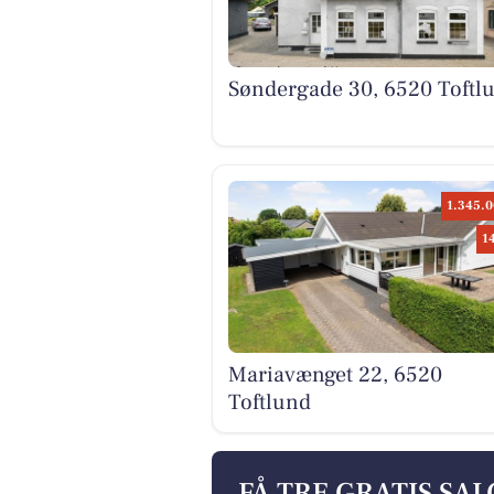
Søndergade 30, 6520 Toftl
1.345.0
1
Mariavænget 22, 6520
Toftlund
FÅ TRE GRATIS SA