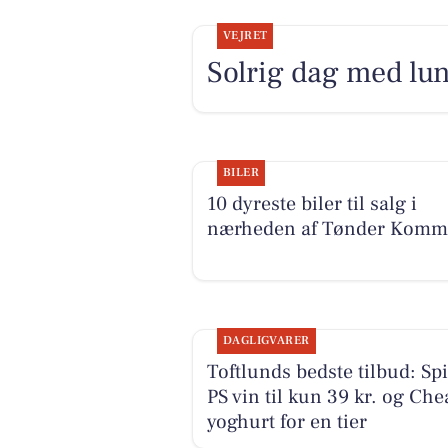
VEJRET
Solrig dag med lu
BILER
10 dyreste biler til salg i
nærheden af Tønder Kom
DAGLIGVARER
Toftlunds bedste tilbud: Sp
PS vin til kun 39 kr. og Che
yoghurt for en tier