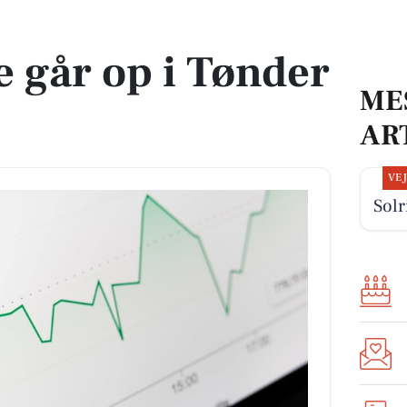
e
 går op i Tønder
ME
AR
VE
Solr