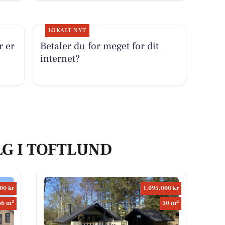
LOKALT NYT
r er
Betaler du for meget for dit
i
internet?
LG I TOFTLUND
00 kr
1.095.000 kr
2
2
66 m
50 m