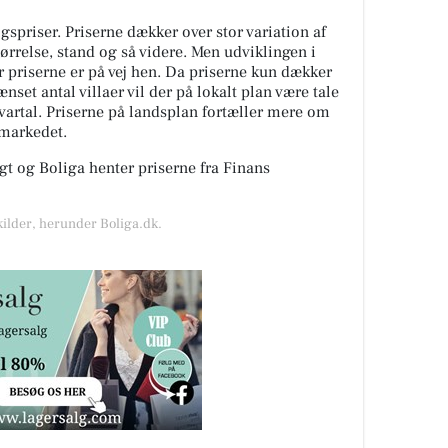
spriser. Priserne dækker over stor variation af
tørrelse, stand og så videre. Men udviklingen i
or priserne er på vej hen. Da priserne kun dækker
nset antal villaer vil der på lokalt plan være tale
kvartal. Priserne på landsplan fortæller mere om
gmarkedet.
t og Boliga henter priserne fra Finans
kilder, herunder Boliga.dk.