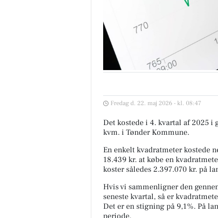
Fredag d. 22. maj 2026 - kl. 08:47
Det kostede i 4. kvartal af 2025 i
kvm. i Tønder Kommune.
En enkelt kvadratmeter kostede ne
18.439 kr. at købe en kvadratmete
koster således 2.397.070 kr. på la
Hvis vi sammenligner den gennem
seneste kvartal, så er kvadratmeter
Det er en stigning på 9,1%. På l
periode.