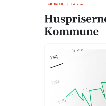
Huspriserne går op i Tønder Kommun
ARTIKLER
Fakta om
Huspriserne
Kommune