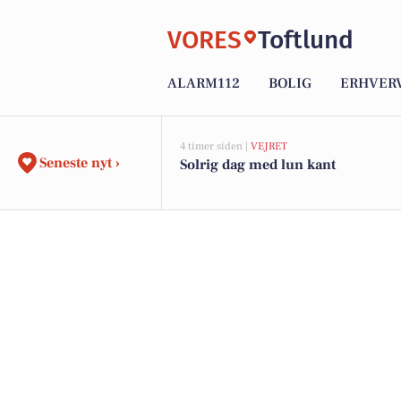
VORES
Toftlund
ALARM112
BOLIG
ERHVER
4 timer siden |
VEJRET
Seneste nyt ›
Solrig dag med lun kant