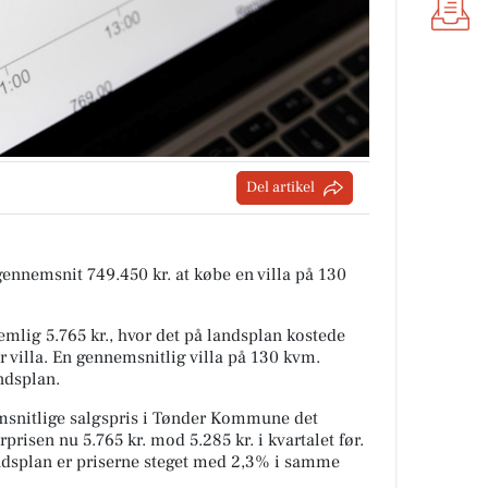
Del artikel
 gennemsnit 749.450 kr. at købe en villa på 130
mlig 5.765 kr., hvor det på landsplan kostede
r villa. En gennemsnitlig villa på 130 kvm.
ndsplan.
snitlige salgspris i Tønder Kommune det
prisen nu 5.765 kr. mod 5.285 kr. i kvartalet før.
andsplan er priserne steget med 2,3% i samme