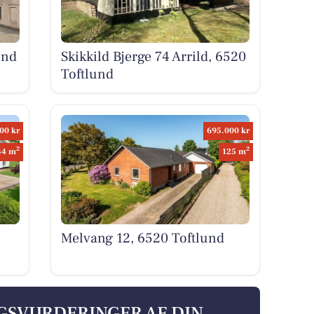
und
Skikkild Bjerge 74 Arrild, 6520
Toftlund
00 kr
695.000 kr
2
2
44 m
125 m
Melvang 12, 6520 Toftlund
LGSVURDERINGER AF DIN