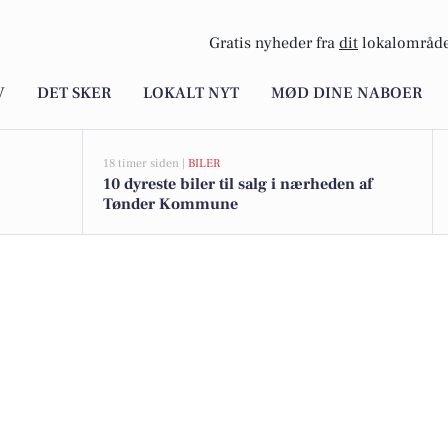
Gratis nyheder fra
dit
lokalområde
V
DET SKER
LOKALT NYT
MØD DINE NABOER
18 timer siden |
BILER
10 dyreste biler til salg i nærheden af
Tønder Kommune