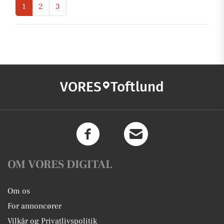
1
2
3
VORES
Toftlund
OM VORES DIGITAL
Om os
For annoncører
Vilkår og Privatlivspolitik