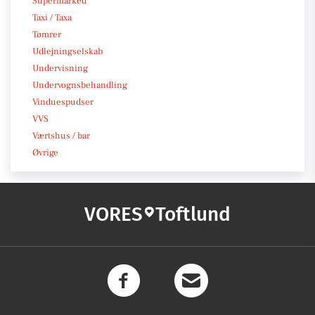
Supermarked
Taxi / Taxa
Tømrer
Udlejningselskab
Undervisning
Undervognsbehandling
Vinduespudser
VVS
Værtshus / bar
Øvrige
VORES
Toftlund