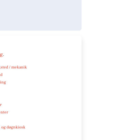
ng
.
sted / mekanik
nd
ning
r
enter
 og døgnkiosk