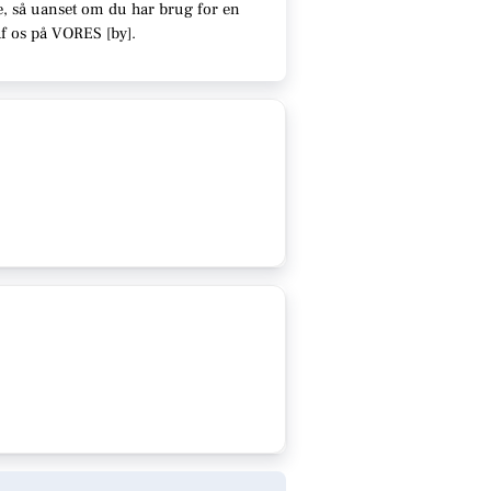
e
, så uanset om du har brug for en
af os på VORES [
by
]
.