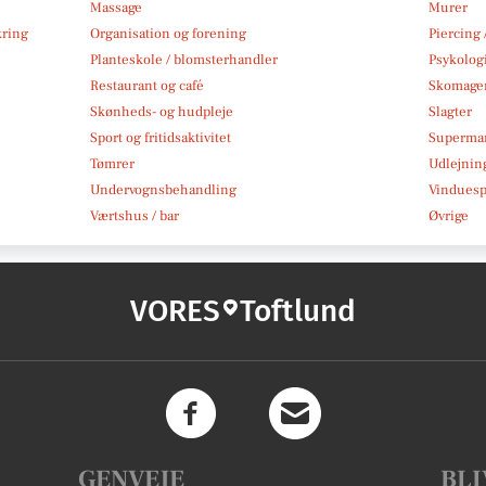
Massage
Murer
kring
Organisation og forening
Piercing 
Planteskole / blomsterhandler
Psykolog
Restaurant og café
Skomage
Skønheds- og hudpleje
Slagter
Sport og fritidsaktivitet
Superma
Tømrer
Udlejnin
Undervognsbehandling
Vindues
Værtshus / bar
Øvrige
VORES
Toftlund
GENVEJE
BLI