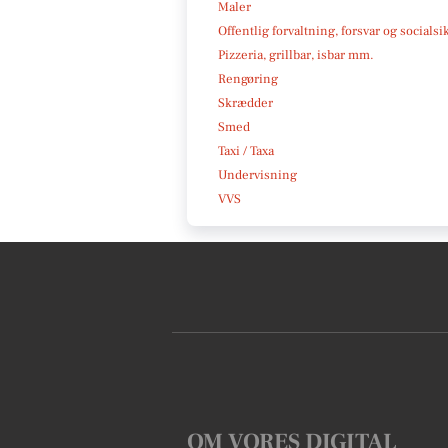
Maler
Offentlig forvaltning, forsvar og socialsi
Pizzeria, grillbar, isbar mm.
Rengøring
Skrædder
Smed
Taxi / Taxa
Undervisning
VVS
OM VORES DIGITAL