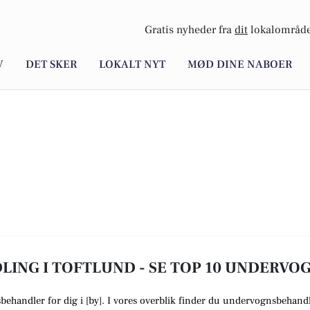
Gratis nyheder fra
dit
lokalområde
V
DET SKER
LOKALT NYT
MØD DINE NABOER
ING I TOFTLUND - SE TOP 10 UNDERV
sbehandler
for dig i [
by
]. I vores overblik finder du undervognsbehandl