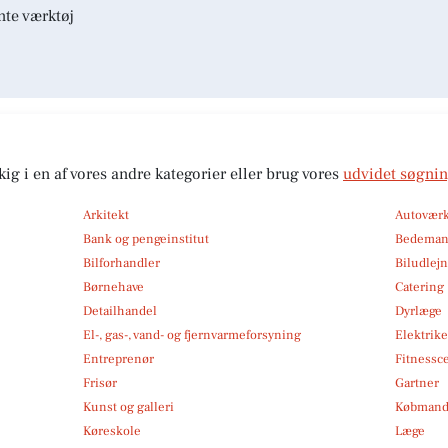
nte værktøj
kig i en af vores andre kategorier eller brug vores
udvidet søgni
Arkitekt
Autoværk
Bank og pengeinstitut
Bedema
Bilforhandler
Biludlej
Børnehave
Catering
Detailhandel
Dyrlæge
El-, gas-, vand- og fjernvarmeforsyning
Elektrike
Entreprenør
Fitnessc
Frisør
Gartner
Kunst og galleri
Købmand
Køreskole
Læge