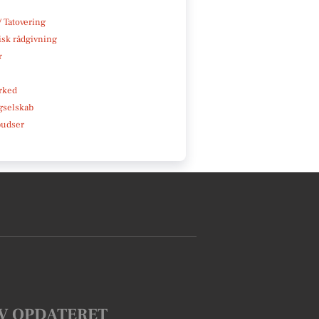
/ Tatovering
isk rådgivning
r
rked
gselskab
pudser
V OPDATERET