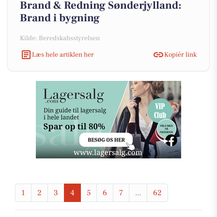
Brand & Redning Sønderjylland:
Brand i bygning
Kilde: Beredskabsstyrelsen
Læs hele artiklen her
Kopiér link
1
2
3
4
5
6
7
...
62