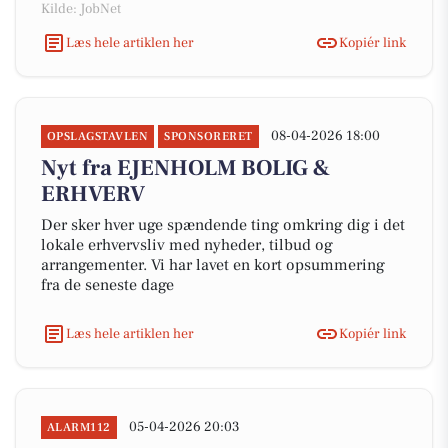
Kilde: JobNet
Læs hele artiklen her
Kopiér link
08-04-2026 18:00
OPSLAGSTAVLEN
SPONSORERET
Nyt fra EJENHOLM BOLIG &
ERHVERV
Der sker hver uge spændende ting omkring dig i det
lokale erhvervsliv med nyheder, tilbud og
arrangementer. Vi har lavet en kort opsummering
fra de seneste dage
Læs hele artiklen her
Kopiér link
05-04-2026 20:03
ALARM112