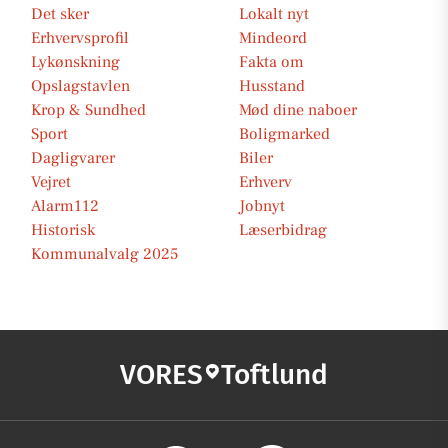
Det sker
Lokalt nyt
Erhvervsprofil
Mindeord
Lykønskning
Fakta om
Opslagstavlen
Husstand
Krop & Sundhed
Mød dine naboer
Sport
Boligmarked
Dagligvarer
Biler
Vejret
Erhverv
Alarm112
Jobnyt
Historisk
Læserbidrag
Kommunalvalg 2025
VORES
Toftlund